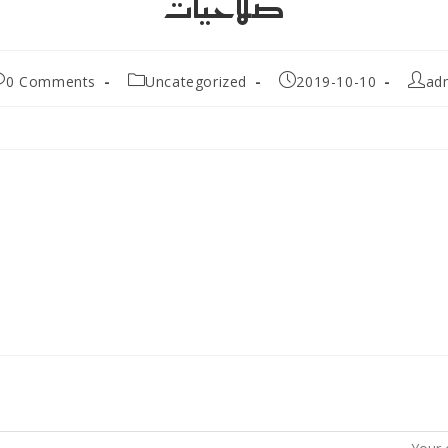
صلاحيات
Post
Post
Post
P
0 Comments
Uncategorized
2019-10-10
ad
comments:
category:
published:
aut