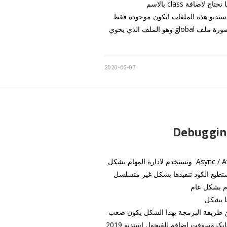
about لتسهيل التعامل مع الروابط او اخفاء تفاصيل الملفات اوغيرها نحتاج لاضافة class بالاسم
لفيجول استديو هذه الملفات اتكون موجودة فقط
اتغيير عليها اما اذا بادي المشروع من قالب فارغ فتضيفها كما في الصورة ملف global وهو الملف الذي يحوي
2020-06-07
Debugging
من الاضافات التي اضافتها لغة السي شارب لعالم البرمجة هي Async / Await وتستخدم لادارة المهام بشكل
تطيع الكود تنفيذها بشكل غير متسلسل
وم بشكل عام
https://www وهذا ايضا بشكل
https://www.youtube.com/watch?v=C5VhaxQ لكن طريقة البرمجة بهذا الشكل يكون صعب
تعقب تنفيذ الكود Debug وهو جدا مهم لايجاد الاخطاء لذلك شركة مايكروسوفت اضافة للفيجول استديو 2019