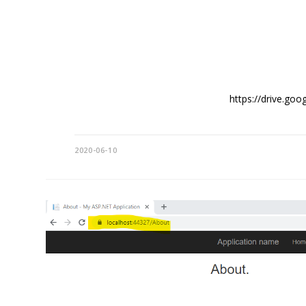
الكتاب حديث لان نحن انعاني التطور بمجال البرمجة جدا قوي والكتب اغلبها تجدها قديمةhttps://drive.google.com/
2020-06-10