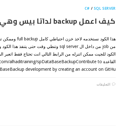
مغلقة
C#
/
SQL SERVER
كيف اعمل backup لداتا بيس وهي تعمل؟
هذا الكود نستخدمه ل
من job من داخل ال sql server وتنطي وقت حتى يتن
الكود للجيت ممكن اتنزله من الرابط التالي انت تحتاج فقط اتعبر ا
القاعدة com/alhaditraining/spDataBaseBackupContribute to
aBaseBackup development by creating an account on GitHu
على
التعليقات
كيف
اعمل
BACKUP
لداتا
بيس
وهي
تعمل؟
مغلقة