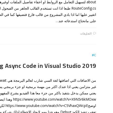
RouteConfig.cs طبعا اذا انت تستخدم القالب الجاهز من ا
على مانحتاج استدعائه عند…
على
التعليقات
ROUTING
WITH
ASP.NET
WEB
FORMS
مغلقة
C#
 Async Code in Visual Studio 2019
غير متزامن يعني اذا عندك اكثر من مهمة برمجية او جزء برمجي يس
يعني ممكن يدخل بتنفيذ باكثر من جزء معا هذا الفيديو يشرح المفه
.youtube.com/watch?v=X9N5r6kMOxw
اوضحWcpE