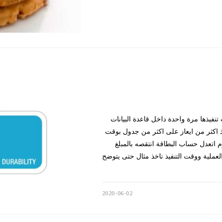
S هو مجموعة من الايعازات او Queryالمطلوب تنفيذها مرة واحدة داخل قاعدة البيانات
نفذ اكثر من ايعاز على اكثر من جدول بوقت
 اتعدل حساب البطاقة انتقصه بالمبلغ
لغ المسحوبة من ATM وايضا اتسجل العملية ووقت التنفيذ ناخذ مثال حتى يتوضح
2020-06-02