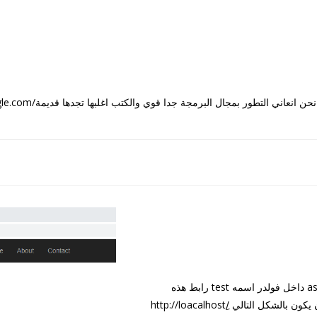
هذا كتاب جدا قيم يحوي الكثير من الامثلة العملية 
تغيير العناوين الروابط ب asp.net web forms مثلا عندنا صفحة aspx داخل فولدر اسمه test رابط هذه
الصفحة سيكون http://loacalhost/test/about.aspx ونحن نريد ان يكون بالشكل التالي http://loacalhost/ِ