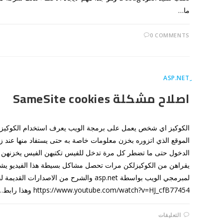
ما…
0 COMMENTS
ِASP.NET
اصلاح مشكلة SameSite cookies
الكوكيز اي شخص يعمل على برمجة الويب يعرف استخدام الكوكيز 
الموقع الذي اتزوره بخزن معلومات خاصة به حتى يستفاد منها عند ز
الدخول حتى ما تضطر كل مرة تدخل للفيس تكتبهن الفيس يخزنهن بد
يقراهن من الكوكيزلكن مرات تحصل مشاكل بسيطة هذا الفيديو يشر
لمبرمجي الويب بواسطة asp.net والشرح من الاصدارات القدي
https://www.youtube.com/watch?v=HJ_cfB77454 وهذا رابط…
على
التعليقات
اصلاح