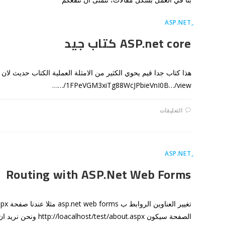
ِASP.NET
ASP.net core كتاب جيد
…/1FPeVGM3xiTg88WcJPbieVnI0B…/view…
على
التعليقات
ASP.NET
CORE
كتاب
جيد
مغلقة
ِASP.NET
Routing with ASP.Net Web Forms