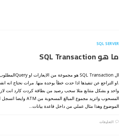
مشكلة
SAMESITE
COOKIES
مغلقة
SQL SERVER
ما هو SQL Transaction
ال QL Transaction
.او التراجع عن تنفيذها اذا حدث خطأ بوحدة منها. مرات نحتاج انه ا
واحد و بشكل متتابع مثلا سحب رصيد من بطاقة كردت كارد انت لازم
المسحوب واتزيد مجموع المبا
الموضوع وهذا مثال عملي من داخل قاعدة بيانات…
على
التعليقات
ما
هو
SQL
TRANSACTION