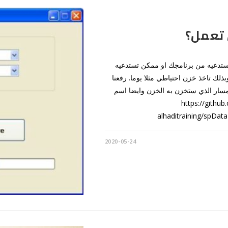
اخذ خزن احتياطي كامل full backup وممكن تستدعيه من برنامجك او ممكن تستدعيه
فذ هذا الكود وبذلك تاخذ خزن احتياطي مثلا يوما. رفعنا
لمسار الذي ستخزن به الخزن وايضا اسم
https://github.
alhaditraining/spDat
2020-05-24