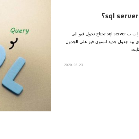
كود صغير لعمل كبير SELECT * INTO A FROM dbo.myView مرات ب sql server تحتاج تحول فيو الى
وي بيه جدول جديد اتسوي فيو على الجدول
ثابت
2020-05-23