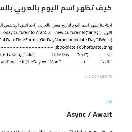
كيف تظهر اسم اليوم بالعربي بال
احتاجينا نظهر اسم اليوم لتاريخ معين بالعربي (احد اثنين الخ)نفس ا
الاولoday;CultureInfo ArabCul = new CultureInfo("ar-IQ
"الاحد"; else if (theDay == "Mon") str= "الاثنين"; …
0 COMMENTS
C#
Async / Await
في حال احتاجيت اتنفذ اكثر من عملية بشكل متزامن(تنفذهن سوى) 