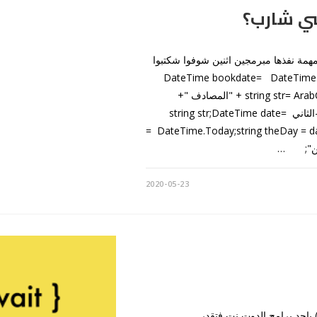
سي شارب؟
لمهمة نفذها مبرمجين اثنين شوفوا شكتبوا
DateTime bookdate= DateTime.T");
string str= ArabCul.DateTimeFormat.GetDayName( bookdate.DayOfWeek) + "المصادف "+
bookdate.ToShortDateString();-------------------------------------الثاني string str;DateTime date=
DateTime.Today;string theDay = date.ToString("ddd"); if (theDay == "Sun") str =
2020-05-23
باحد برامج الدوت نت فتقدر