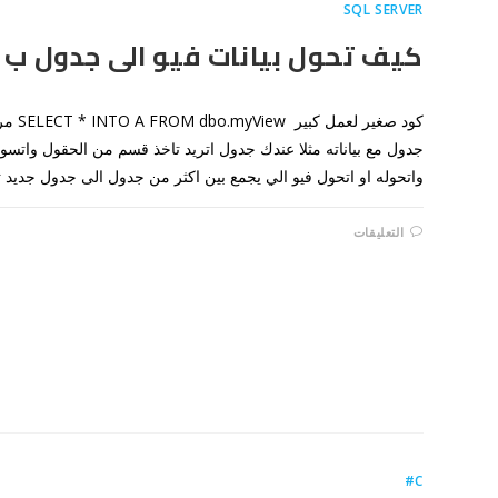
SQL SERVER
كيف تحول بيانات فيو الى جدول ب sql server؟
جدول مع بياناته مثلا عندك جدول اتريد تاخذ قسم من الحقول واتس
واتحوله او اتحول فيو الي يجمع بين اكثر من جدول الى جدول جديد 
على
التعليقات
كيف
تحول
بيانات
فيو
الى
جدول
ب
SQL
SERVER؟
مغلقة
C#