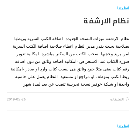
مغلقة
انظمتنا
نظام الارشفة
نظام الارشفة ميزات النسخة الجديدة -اضافة الكتب السرية وربطها
بصلاحية بحيث يقدر مدير النظام اعطاء صلاحية اضافة الكتب السرية
لمن يريد وحجبها -سحب الكتب من السكنر مباشرة -امكانية تدوير
صورة الكتاب عند الاستعراض -امكانية اضافة وثائق من دون اضافة
رقم كتاب يعني مثلا جمع وثائق هي ليست كتاب وارد او صادر -امكانية
ربط الكتب بموظف او مراجع او مستفيد -النظام يعمل على حاسبة
واحدة او شبكة -توفير نسخة تجريبية تنصب عن بعد لمدة شهر
على
التعليقات
2019-05-26
نظام
الارشفة
مغلقة
انظمتنا